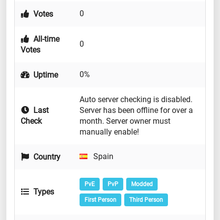
0
Votes
All-time
0
Votes
0%
Uptime
Auto server checking is disabled.
Last
Server has been offline for over a
Check
month. Server owner must
manually enable!
Spain
Country
PvE
PvP
Modded
Types
First Person
Third Person