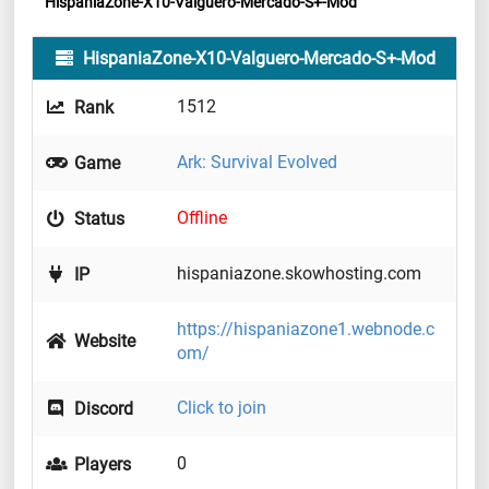
HispaniaZone-X10-Valguero-Mercado-S+-Mod
HispaniaZone-X10-Valguero-Mercado-S+-Mod
1512
Rank
Ark: Survival Evolved
Game
Offline
Status
hispaniazone.skowhosting.com
IP
https://hispaniazone1.webnode.c
Website
om/
Click to join
Discord
0
Players