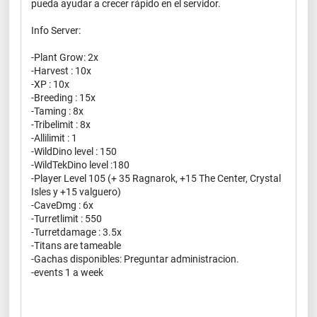
pueda ayudar a crecer rápido en el servidor.
Info Server:
-Plant Grow: 2x
-Harvest : 10x
-XP : 10x
-Breeding : 15x
-Taming : 8x
-Tribelimit : 8x
-Allilimit : 1
-WildDino level : 150
-WildTekDino level :180
-Player Level 105 (+ 35 Ragnarok, +15 The Center, Crystal
Isles y +15 valguero)
-CaveDmg : 6x
-Turretlimit : 550
-Turretdamage : 3.5x
-Titans are tameable
-Gachas disponibles: Preguntar administracion.
-events 1 a week