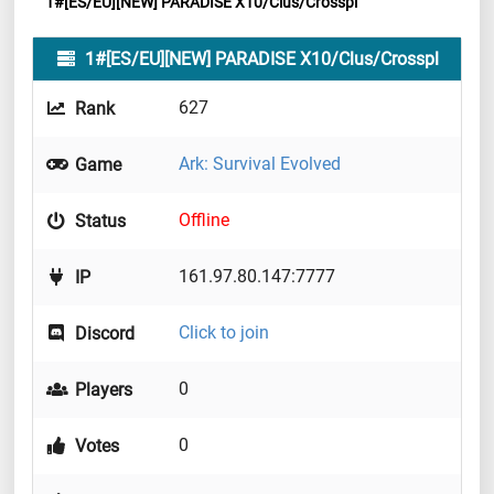
1#[ES/EU][NEW] PARADISE X10/Clus/Crosspl
1#[ES/EU][NEW] PARADISE X10/Clus/Crosspl
627
Rank
Ark: Survival Evolved
Game
Offline
Status
161.97.80.147:7777
IP
Click to join
Discord
0
Players
0
Votes