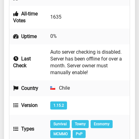
All-time
1635
Votes
0%
Uptime
Auto server checking is disabled.
Last
Server has been offline for over a
Check
month. Server owner must
manually enable!
Chile
Country
Version
1.15.2
Survival
Towny
Economy
Types
MCMMO
PvP